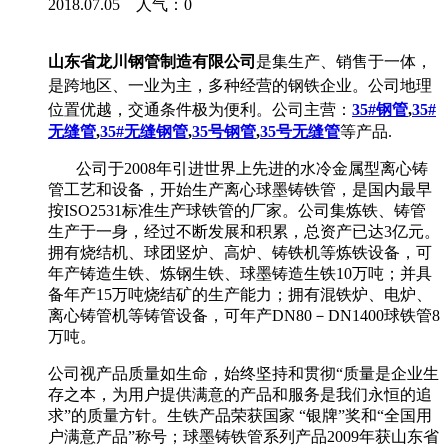
2018.07.05 人气：
0
是集生产、销售于一体，
山东省龙川钢管制造有限公司
是跨地区、一业为主，多种经营的钢铁企业。公司地理
位置优越，交通条件极为便利。公司主营：
35#钢管
,
35#
无缝管
,
35#无缝钢管
,
35号钢管
,
35号无缝管
等产品.
公司于2008年引进世界上先进的水冷金属型离心铸
管工艺和设备，开始生产离心球墨铸铁管，是国内最早
按ISO2531标准生产球铁管的厂家。公司集炼铁、铸管
生产于一身，经过不断发展和积累，总资产已达3亿元。
拥有烧结机、球团竖炉、高炉、铸铁机等炼铁设备，可
年产铸造生铁、炼钢生铁、球墨铸造生铁10万吨；并具
备年产15万吨烧结矿的生产能力；拥有混铁炉、电炉、
离心铸管机等铸管设备，可年产DN80－DN1400球铁管8
万吨。
公司视产品质量如生命，始终坚持和贯彻“质量是企业生
存之本，为用户提供满意的产品和服务是我们永恒的追
求”的质量方针。生铁产品荣获国家 “银牌”奖和“全国用
户满意产品”称号；球墨铸铁管系列产品2009年获山东省