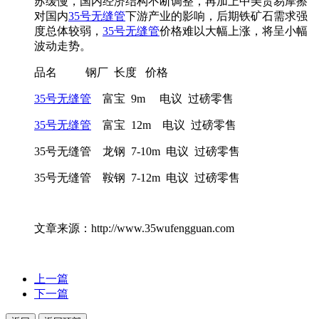
苏缓慢，国内经济结构不断调整，再加上中美贸易摩擦
对国内
35号无缝管
下游产业的影响，后期铁矿石需求强
度总体较弱，
35号无缝管
价格难以大幅上涨，将呈小幅
波动走势。
品名 钢厂 长度 价格
35号无缝管
富宝 9m 电议 过磅零售
35号无缝管
富宝 12m 电议 过磅零售
35号无缝管 龙钢 7-10m 电议 过磅零售
35号无缝管 鞍钢 7-12m 电议 过磅零售
文章来源：http://www.35wufengguan.com
上一篇
下一篇