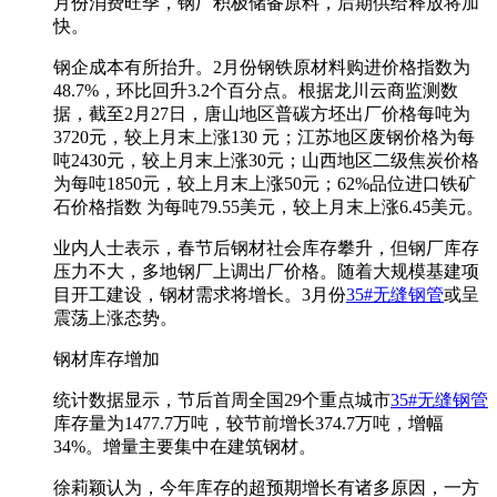
月份消费旺季，钢厂积极储备原料，后期供给释放将加
快。
钢企成本有所抬升。2月份钢铁原材料购进价格指数为
48.7%，环比回升3.2个百分点。根据龙川云商监测数
据，截至2月27日，唐山地区普碳方坯出厂价格每吨为
3720元，较上月末上涨130 元；江苏地区废钢价格为每
吨2430元，较上月末上涨30元；山西地区二级焦炭价格
为每吨1850元，较上月末上涨50元；62%品位进口铁矿
石价格指数 为每吨79.55美元，较上月末上涨6.45美元。
业内人士表示，春节后钢材社会库存攀升，但钢厂库存
压力不大，多地钢厂上调出厂价格。随着大规模基建项
目开工建设，钢材需求将增长。3月份
35#无缝钢管
或呈
震荡上涨态势。
钢材库存增加
统计数据显示，节后首周全国29个重点城市
35#无缝钢管
库存量为1477.7万吨，较节前增长374.7万吨，增幅
34%。增量主要集中在建筑钢材。
徐莉颖认为，今年库存的超预期增长有诸多原因，一方