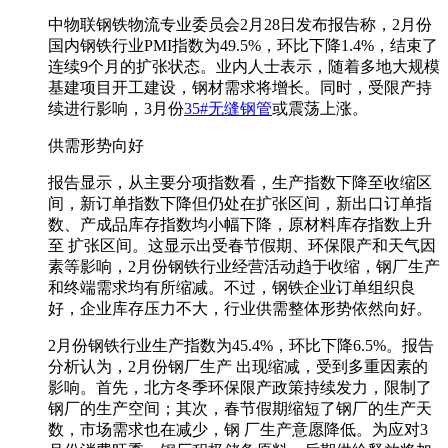
中物联钢铁物流专业委员会2月28日发布报告称，2月份
国内钢铁行业PMI指数为49.5%，环比下降1.4%，结束了
连续9个月的扩张状态。业内人士表示，随着多地大规模
基建项目开工建设，钢材需求将增长。同时，受限产持
续进行影响，3月份
35#无缝钢管
或震荡上涨。
供需形势向好
报告显示，从主要分项指数看，生产指数下降至收缩区
间，新订单指数下降但仍处在扩张区间，新出口订单指
数、产成品库存指数均小幅下降，原材料库存指数上升
至 扩张区间。这显示出受春节假期、环保限产和天气因
素等影响，2月份钢铁行业经营活动趋于收缩，钢厂生产
和终端需求均有所缩减。不过，钢铁企业订单组织良
好，企业库存压力不大，行业供需整体形势依然向好。
2月份钢铁行业生产指数为45.4%，环比下降6.5%。报告
分析认为，2月份钢厂生产 出现缩减，受到多重因素的
影响。首先，北方冬季环保限产政策持续发力，限制了
钢厂的生产空间；其次，春节假期缩短了钢厂的生产天
数，市场需求也在减少，钢 厂生产意愿降低。为应对3