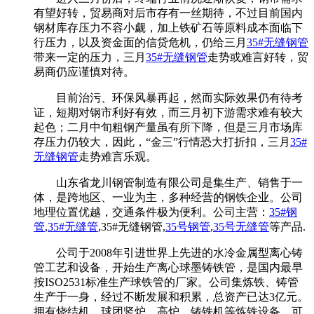
有望好转，贸易商对后市存有一丝期待，不过目前国内
钢材库存压力不容小觑，加上铁矿石等原料成本面临下
行压力，以及资金面的信贷危机，仍给三月
35#无缝钢管
带来一定的压力，三月
35#无缝钢管
走势或难言好转，贸
易商仍应谨慎对待。
目前治污、环保风暴再起，然而实际效果仍有待考
证，短期对钢市利好有效，而三月初下游需求难有较大
起色；二月中旬粗钢产量虽有所下降，但是三月市场库
存压力仍较大，因此，“金三”行情恐大打折扣，三月
35#
无缝钢管
走势难言乐观。
山东省龙川钢管制造有限公司是集生产、销售于一
体，是跨地区、一业为主，多种经营的钢铁企业。公司
地理位置优越，交通条件极为便利。公司主营：
35#钢
管
,
35#无缝管
,35#无缝钢管,
35号钢管
,
35号无缝管
等产品.
公司于2008年引进世界上先进的水冷金属型离心铸
管工艺和设备，开始生产离心球墨铸铁管，是国内最早
按ISO2531标准生产球铁管的厂家。公司集炼铁、铸管
生产于一身，经过不断发展和积累，总资产已达3亿元。
拥有烧结机、球团竖炉、高炉、铸铁机等炼铁设备，可