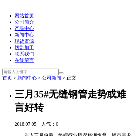
网站首页
公司简介
产品中心
新闻中心
现货资源
切割加工
联系我们
在线留言
首页
>
新闻中心
>
公司新闻
> 正文
三月35#无缝钢管走势或难
言好转
2018.07.05 人气：
0
进入三月份后，终端行业情况逐渐恢复，钢市需求