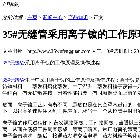
产品知识
您的位置：
主页
>
新闻中心
>
产品知识
> 正文
35#无缝管采用离子镀的工作
文章出处：http://www.35wufengguan.com
人气：
0
发表时间：2018/7
35#无缝管
采用离子镀的工作原理及操作过程
35#无缝管
生产中采用离子镀的工作原理及操作过程：离子镀是
待镀材料——蒸发料熔化蒸发。由于温升，蒸发料粒子获得一
学结合，有无扩散连接，附着性能很差，有时就像桌面上落的
然而，离子镀工艺则有所不同，虽然也是在真空罩内进行的，
下，以很高的速度注入到工件表面。相当于一个从枪管中射出
离子镀的作用过程如下:蒸发源接阳极，工件接阴极，当通以
离，从而在阴极工件周围形成一等离子暗区。带正电荷的氩离
离子轰击清洗。随后，接通蒸发源交流电源，蒸发料粒子熔化