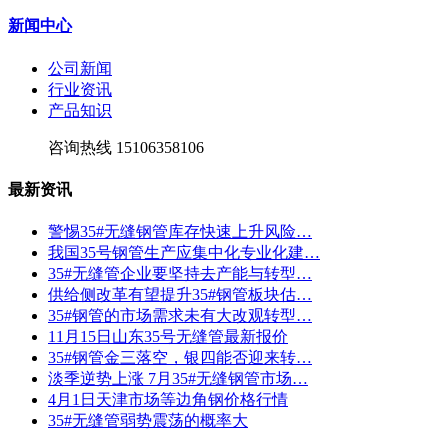
新闻中心
公司新闻
行业资讯
产品知识
咨询热线
15106358106
最新资讯
警惕35#无缝钢管库存快速上升风险…
我国35号钢管生产应集中化专业化建…
35#无缝管企业要坚持去产能与转型…
供给侧改革有望提升35#钢管板块估…
35#钢管的市场需求未有大改观转型…
11月15日山东35号无缝管最新报价
35#钢管金三落空，银四能否迎来转…
淡季逆势上涨 7月35#无缝钢管市场…
4月1日天津市场等边角钢价格行情
35#无缝管弱势震荡的概率大