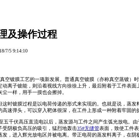
原理及操作过程
/5 9:14:10
真空镀膜工艺的一项新发展。普通真空镀膜（亦称真空蒸镀）时
定动离子镀能，则沿着视线方向徐徐上升，最后附着于工件表面
灰尘一样，用手一摸也会擦掉。
但这时镀膜过程是以电荷传递的形式来实现的。也就是说，蒸发
的高速弹头，可以穿入靶体很深，在工件上形成一种附着牢固的
三至五千伏高压直流电以后，蒸发源与工件之间产生弧光放电。由
子受阴极负高压的吸引，猛烈地轰击
35#无缝管
表面，致使工件表
蒸发，进入辉光放电区并被电离。带正电荷的蒸发料离子，在阴