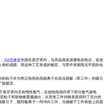
，
35#无缝管
夹固在真空罩内，当高温蒸发源通电加热后，促使
上堆积成膜。用这种工艺形成的镀层，与零件表面既无牢固的化
料的粒子作为带正电荷的高能离子在高压阴极（即工件）的吸引
扩散镀层。
于真空罩内充有惰性氩气，在放电电场作用下部分氩气被电
层粒子和脏物被轰溅抛出，从而使工件待镀表面得到了充分的
极吸引下，随同氩离子一同冲向工件，当抛镀于工件表面上的蒸