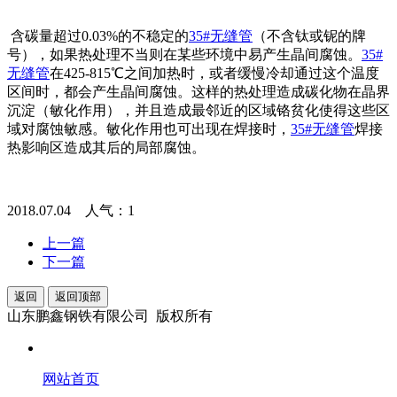
含碳量超过0.03%的不稳定的
35#无缝管
（不含钛或铌的牌
号），如果热处理不当则在某些环境中易产生晶间腐蚀。
35#
无缝管
在425-815℃之间加热时，或者缓慢冷却通过这个温度
区间时，都会产生晶间腐蚀。这样的热处理造成碳化物在晶界
沉淀（敏化作用），并且造成最邻近的区域铬贫化使得这些区
域对腐蚀敏感。敏化作用也可出现在焊接时，
35#无缝管
焊接
热影响区造成其后的局部腐蚀。
2018.07.04 人气：
1
上一篇
下一篇
返回
返回顶部
山东鹏鑫钢铁有限公司 版权所有
网站首页