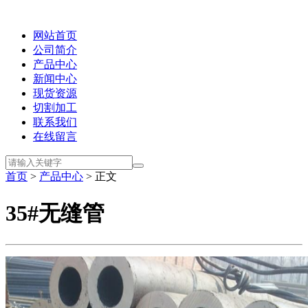
网站首页
公司简介
产品中心
新闻中心
现货资源
切割加工
联系我们
在线留言
首页
>
产品中心
> 正文
35#无缝管