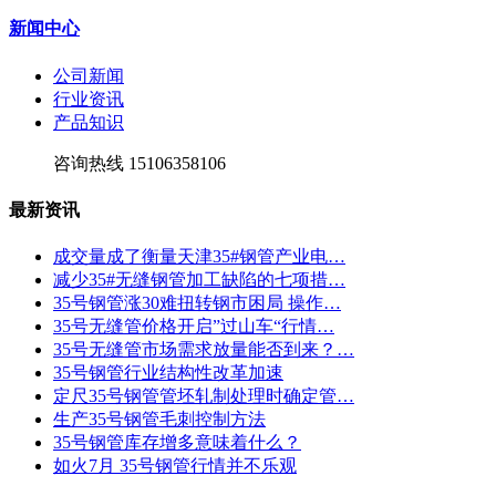
新闻中心
公司新闻
行业资讯
产品知识
咨询热线
15106358106
最新资讯
成交量成了衡量天津35#钢管产业电…
减少35#无缝钢管加工缺陷的七项措…
35号钢管涨30难扭转钢市困局 操作…
35号无缝管价格开启”过山车“行情…
35号无缝管市场需求放量能否到来？…
35号钢管行业结构性改革加速
定尺35号钢管管坯轧制处理时确定管…
生产35号钢管毛刺控制方法
35号钢管库存增多意味着什么？
如火7月 35号钢管行情并不乐观