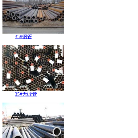
35#钢管
35#无缝管