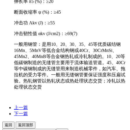
伸长率 δ5 (%)：≥20
断面收缩率 ψ (%)：≥45
冲击功 Akv (J)：≥55
冲击韧性值 αkv (J/cm2)：≥69(7)
一般用钢管：是用10、20、30、35、45等优质碳结钢
16Mn、5MnV等低合金结构钢或40Cr、30CrMnSi、
45Mn2、40MnB等合金钢热轧或冷轧制成的。10、20等
低碳钢制造的无缝管主要用于流体输送管道。45、40Cr
等中碳钢制成的无缝管用来制造机械零件，如汽车、拖
拉机的受力零件。一般用无缝钢管要保证强度和压扁试
验。热轧钢管以热轧状态或热处理状态交货；冷轧以热
处理状态交货
上一篇
下一篇
返回
返回顶部