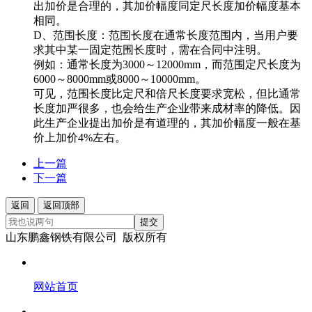
出加价是合理的，其加价幅度同定尺长度加价幅度基本
相同。
D、范围长度：范围长度在通常长度范围内，当用户要
求其中某一固定范围长度时，需在合同中注明。
例如：通常长度为3000～12000mm，而范围定尺长度为
6000～8000mm或8000～10000mm。
可见，范围长度比定尺和倍尺长度要求宽松，但比通常
长度加严很多，也会给生产企业带来成材率的降低。因
此生产企业提出加价是有道理的，其加价幅度一般在基
价上加价4%左右。
上一篇
下一篇
返回
返回顶部
提交
山东鹏鑫钢铁有限公司 版权所有
网站首页