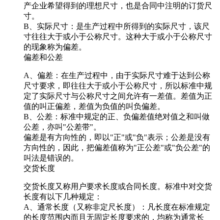
产企业希望得到的理想尺寸，也是合同中注明的订货尺
寸。
B、实际尺寸：是生产过程中所得到的实际尺寸，该尺
寸往往大于或小于公称尺寸。这种大于或小于公称尺寸
的现象称为偏差。
偏差和公差
A、偏差：在生产过程中，由于实际尺寸难于达到公称
尺寸要求，即往往大于或小于公称尺寸，所以标准中规
定了实际尺寸与公称尺寸之间允许有一差值。差值为正
值的叫正偏差，差值为负值的叫负偏差。
B、公差：标准中规定的正、负偏差值绝对值之和叫做
公差，亦叫"公差带"。
偏差是有方向性的，即以"正"或"负"表示；公差是没有
方向性的，因此，把偏差值称为"正公差"或"负公差"的
叫法是错误的。
交货长度
交货长度又称用户要求长度或合同长度。标准中对交货
长度有以下几种规定：
A、通常长度（又称非定尺长度）：凡长度在标准规定
的长度范围内而且无固定长度要求的，均称为通常长