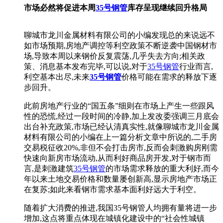
市场必然将促进本周
35号钢管
库存呈现继续回升格局
聊城市龙川金属材料有限公司的小编发现总的来说远不
如市场预期,房地产调控等利空政策不断逆袭中国钢材市
场,导致本周以来钢价反复震荡,几乎失去方向;相关政
策、消息基本发布完毕,可以说,对于
35号钢管
行业而言,
利空基本出尽,未来
35号钢管
价格可能在需求的释放下逐
步回升。
此前房地产行业的“国五条”细则在市场上产生一些跟风
性的恐慌,经过一段时间的冷静,加上发改委强调三月底会
出台补充政策,市场已经认清真实性,就像聊城市龙川金属
材料有限公司的小编在上一篇分析文章中所说的,二手房
交易税征收20%,非但不会打击房市,反而会刺激购房刚需
快速向新房市场流动,从而利好商品房开发,对于钢市而
言,是刺激建筑
35号钢管
的市场需求释放的重大利好,而今
年以来土地交易价格和数量屡创新高,显示房地产市场正
在复苏;如此来看钢市需求基本面利好远大于利空。
随着扩大消费的推进,我国35号钢管人均拥有量将进一步
增加,这点将重点体现在城镇化建设中的“社会性城镇