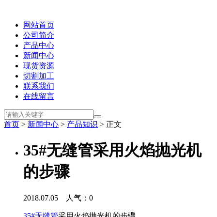
网站首页
公司简介
产品中心
新闻中心
现货资源
切割加工
联系我们
在线留言
首页
>
新闻中心
>
产品知识
> 正文
35#无缝管采用火焰抛光机
的步骤
2018.07.05 人气：
0
35#无缝管
采用火焰抛光机的步骤