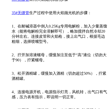
35#无缝管
生产过程中使用火焰抛光机的步骤：
1、在耐碱溶器中倒入0.25Kg专用电解粉，加入少量蒸馏
水（能将电解粉完全溶解即可），略加搅拌自然冷却20
分钟左右。连接皮管和火焰枪，接上出气口，根据毛边
粗细，选择喷嘴型号。
2、拧开加溶液螺母，缓慢加注至低于“高”液位（切勿大
于90），拧紧螺母。
3、松开酒精罐，缓慢加入酒精（切勿超过50%），拧紧
酒精罐。
4、连接电源开机，电源指示灯亮，风机转，出气口有气
感，压力表有指示，即说明一切正常。