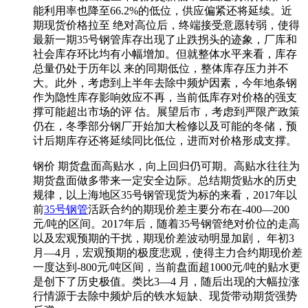
能利用率也降至66.2%的低位，供应偏紧还将延续。近
期现货价格拉至 绝对高位后，终端接受意愿转弱，使得
最新一期35号钢管库存出现了止跌拐头的迹象，厂库和
社会库存环比均有小幅增加。但就整体水平来看，库存
总量仍处于历年以 来的同期低位，整体库存压力并不
大。此外，考虑到上半年去除中频炉因素，今年地条钢
作为隐性库存影响效应不再，当前低库存对价格的强支
撑可能超出市场的评 估。展望后市，考虑到严限产政策
仍在，冬季部分钢厂开始加大检修以及可能的冬储，预
计后期库存还将延续同比低位，进而对价格形成支撑。
钢价 期货盘面高贴水，向上回归仍可期。高贴水往往为
期货盘面做多带来一定安全边际。总结期货贴水的历史
规律，以上海地区35号钢管现货为标的来看，2017年以
前
35号钢管
活跃合约的期现价差主要分布在-400—200
元/吨的区间。2017年后，随着35号钢管绝对价位的走高
以及宏观预期的干扰，期现价差波动明显加剧， 年初3
月—4月，宏观预期的极度悲观，使得主力合约期现价差
一度达到-800元/吨区间，当前盘面超1000元/吨的贴水更
是创下了历史极值。类比3—4 月，随后出现的大幅拉涨
行情源于去除中频炉后的铁水短缺、现货带动期货强势