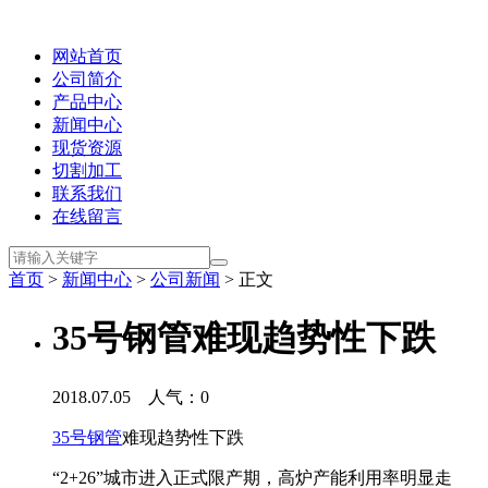
网站首页
公司简介
产品中心
新闻中心
现货资源
切割加工
联系我们
在线留言
首页
>
新闻中心
>
公司新闻
> 正文
35号钢管难现趋势性下跌
2018.07.05 人气：
0
35号钢管
难现趋势性下跌
“2+26”城市进入正式限产期，高炉产能利用率明显走