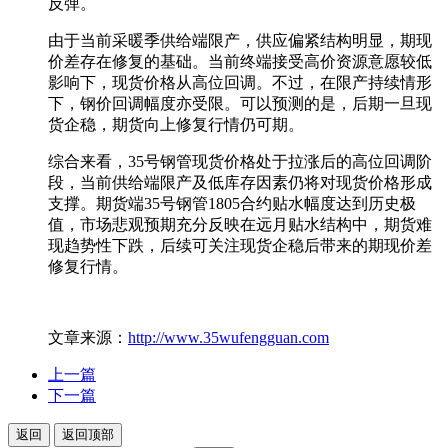
反弹。
由于当前采暖季供给端限产，供应偏紧结构明显，期现
价差存在修复的基础。当前终端接受高价资源意愿较低
影响下，现货价格从高位回调。不过，在限产持续情形
下，钢价回调幅度亦受限。可以预测的是，后期一旦现
货企稳，期货向上修复行情仍可期。
综合来看，35号钢管现货价格处于拉涨后的高位回调阶
段，当前供给端限产及低库存因素仍将对现货价格形成
支撑。期货端35号钢管1805合约贴水幅度达到历史极
值，市场悲观预期充分反映在远月贴水结构中，期货难
现趋势性下跌，后续可关注现货企稳后带来的期现价差
修复行情。
文章来源：
http://www.35wufengguan.com
上一篇
下一篇
返回
返回顶部