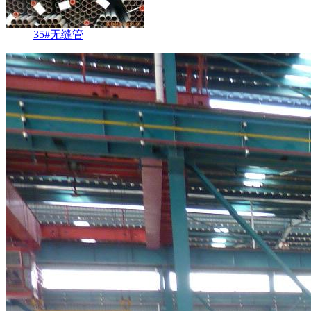
35#无缝管