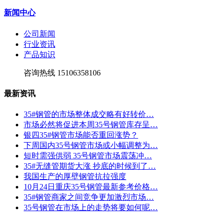
新闻中心
公司新闻
行业资讯
产品知识
咨询热线
15106358106
最新资讯
35#钢管的市场整体成交略有好转价…
市场必然将促进本周35号钢管库存呈…
银四35#钢管市场能否重回涨势？
下周国内35号钢管市场或小幅调整为…
短时需强供弱 35号钢管市场震荡冲…
35#无缝管期货大涨 抄底的时候到了…
我国生产的厚壁钢管抗拉强度
10月24日重庆35号钢管最新参考价格…
35#钢管商家之间竞争更加激烈市场…
35号钢管在市场上的走势将要如何呢…