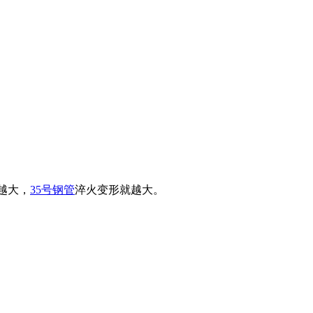
越大，
35号钢管
淬火变形就越大。