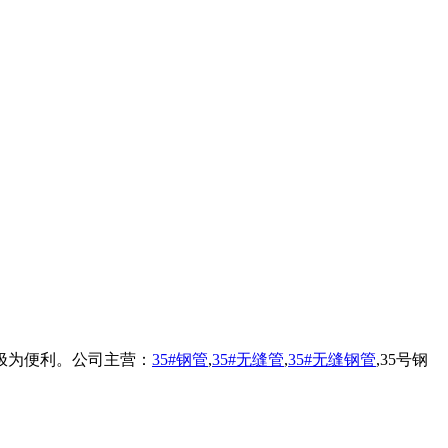
极为便利。公司主营：
35#钢管
,
35#无缝管
,
35#无缝钢管
,35号钢