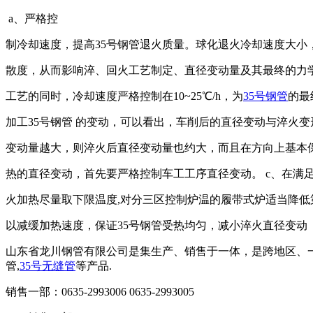
a、严格控
制冷却速度，提高35号钢管退火质量。球化退火冷却速度大小
散度，从而影响淬、回火工艺制定、直径变动量及其最终的力
工艺的同时，冷却速度严格控制在10~25℃/h，为
35号钢管
的最
加工35号钢管 的变动，可以看出，车削后的直径变动与淬火
变动量越大，则淬火后直径变动量也约大，而且在方向上基本保
热的直径变动，首先要严格控制车工工序直径变动。 c、在满
火加热尽量取下限温度,对分三区控制炉温的履带式炉适当降低
以减缓加热速度，保证35号钢管受热均匀，减小淬火直径变动
山东省龙川钢管有限公司是集生产、销售于一体，是跨地区、
管,
35号无缝管
等产品.
销售一部：0635-2993006 0635-2993005