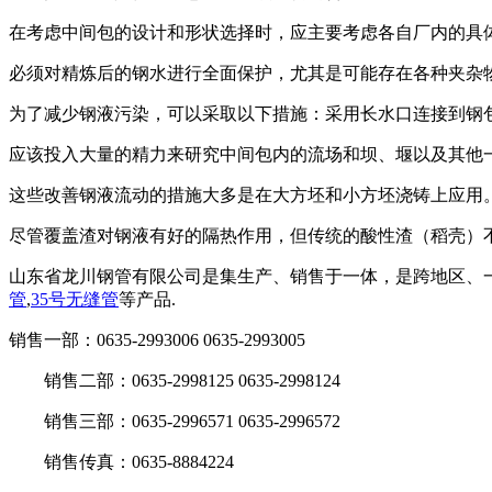
在考虑中间包的设计和形状选择时，应主要考虑各自厂内的具
必须对精炼后的钢水进行全面保护，尤其是可能存在各种夹杂
为了减少钢液污染，可以采取以下措施：采用长水口连接到钢
应该投入大量的精力来研究中间包内的流场和坝、堰以及其他
这些改善钢液流动的措施大多是在大方坯和小方坯浇铸上应用
尽管覆盖渣对钢液有好的隔热作用，但传统的酸性渣（稻壳）不
山东省龙川钢管有限公司是集生产、销售于一体，是跨地区、一
管
,
35号无缝管
等产品.
销售一部：0635-2993006 0635-2993005
销售二部：0635-2998125 0635-2998124
销售三部：0635-2996571 0635-2996572
销售传真：0635-8884224