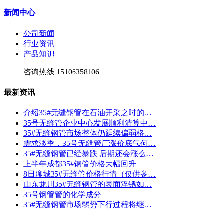
新闻中心
公司新闻
行业资讯
产品知识
咨询热线
15106358106
最新资讯
介绍35#无缝钢管在石油开采之时的…
35号无缝管企业中心发展顺利清算中…
35#无缝钢管市场整体仍延续偏弱格…
需求淡季，35号无缝管厂涨价底气何…
35#无缝钢管已经暴跌 后期还会涨么…
上半年成都35#钢管价格大幅回升
8日聊城35#无缝管价格行情（仅供参…
山东龙川35#无缝钢管的表面浮锈如…
35号钢管管的化学成分
35#无缝钢管市场弱势下行过程将继…