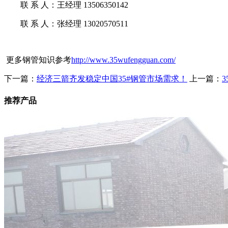
联 系 人：王经理 13506350142
联 系 人：张经理 13020570511
更多钢管知识参考
http://www.35wufengguan.com/
下一篇：
经济三箭齐发稳定中国35#钢管市场需求！
上一篇：
推荐产品