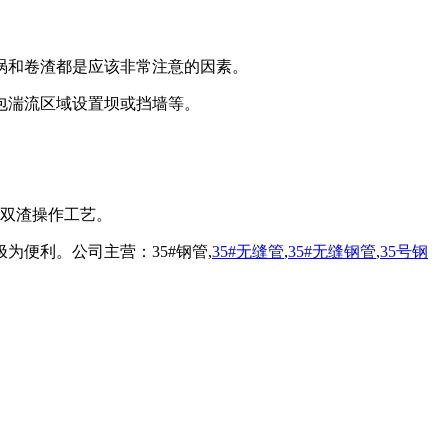
涡和卷渣都是应该非常注意的因素。
包湍流区域设置坝或挡墙等。
用双渣操作工艺。
便利。公司主营：35#钢管,
35#无缝管
,
35#无缝钢管
,
35号钢