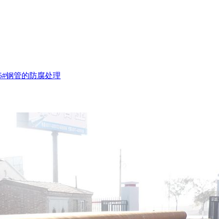
35#钢管的防腐处理